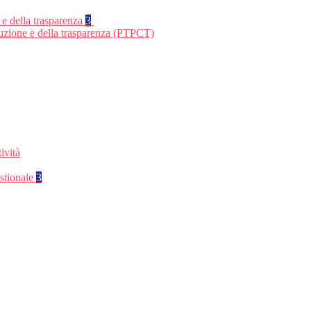
 e della trasparenza
3
ruzione e della trasparenza (PTPCT)
ività
stionale
3