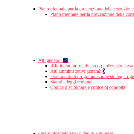
Piano triennale per la prevenzione della corruzione
Piano triennale per la prevenzione della cor
Atti generali
14
Riferimenti normativi su organizzazione e att
Atti amministrativi generali
3
Documenti di programmazione strategico-ge
Statuti e leggi regionali
Codice disciplinare e codice di condotta
Oneri informativi per cittadini e imprese