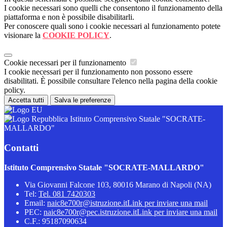
I cookie necessari sono quelli che consentono il funzionamento della
piattaforma e non è possibile disabilitarli.
Per conoscere quali sono i cookie necessari al funzionamento potete
visionare la
COOKIE POLICY
.
Cookie necessari per il funzionamento
I cookie necessari per il funzionamento non possono essere
disabilitati. È possibile consultare l'elenco nella pagina della cookie
policy.
Accetta tutti
Salva le preferenze
Istituto Comprensivo Statale "SOCRATE-
MALLARDO"
Contatti
Istituto Comprensivo Statale "SOCRATE-MALLARDO"
Via Giovanni Falcone 103, 80016 Marano di Napoli (NA)
Tel:
Tel. 081 7420303
Email:
naic8e700r@istruzione.it
Link per inviare una mail
PEC:
naic8e700r@pec.istruzione.it
Link per inviare una mail
C.F.: 95187090634