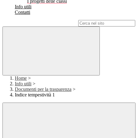
I progetti delle classi
Info utili
Contatti
Campo di ricerca per le pagine del sito
Home
>
Info utili
>
Documenti per la trasparenza
>
Indice tempestività 1