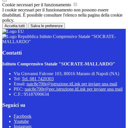
Cookie necessari per il funzionamento
I cookie necessari per il funzionamento non possono essere
disabilitati. È possibile consultare l'elenco nella pagina della cookie
policy.
Accetta tutti
Salva le preferenze
Istituto Comprensivo Statale "SOCRATE-
MALLARDO"
Contatti
Istituto Comprensivo Statale "SOCRATE-MALLARDO"
Via Giovanni Falcone 103, 80016 Marano di Napoli (NA)
Tel:
Tel. 081 7420303
Email:
naic8e700r@istruzione.it
Link per inviare una mail
PEC:
naic8e700r@pec.istruzione.it
Link per inviare una mail
C.F.: 95187090634
Seguici su
Facebook
Youtube
Instagram