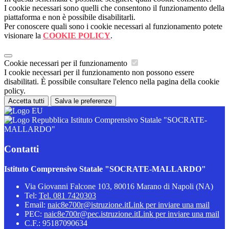
I cookie necessari sono quelli che consentono il funzionamento della
piattaforma e non è possibile disabilitarli.
Per conoscere quali sono i cookie necessari al funzionamento potete
visionare la
COOKIE POLICY
.
Cookie necessari per il funzionamento
I cookie necessari per il funzionamento non possono essere
disabilitati. È possibile consultare l'elenco nella pagina della cookie
policy.
Accetta tutti
Salva le preferenze
Istituto Comprensivo Statale "SOCRATE-
MALLARDO"
Contatti
Istituto Comprensivo Statale "SOCRATE-MALLARDO"
Via Giovanni Falcone 103, 80016 Marano di Napoli (NA)
Tel:
Tel. 081 7420303
Email:
naic8e700r@istruzione.it
Link per inviare una mail
PEC:
naic8e700r@pec.istruzione.it
Link per inviare una mail
C.F.: 95187090634