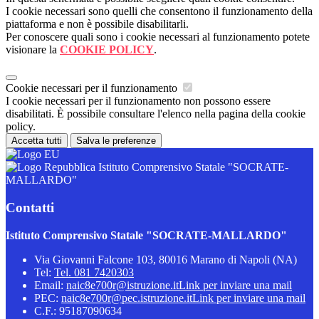
I cookie necessari sono quelli che consentono il funzionamento della
piattaforma e non è possibile disabilitarli.
Per conoscere quali sono i cookie necessari al funzionamento potete
visionare la
COOKIE POLICY
.
Cookie necessari per il funzionamento
I cookie necessari per il funzionamento non possono essere
disabilitati. È possibile consultare l'elenco nella pagina della cookie
policy.
Accetta tutti
Salva le preferenze
Istituto Comprensivo Statale "SOCRATE-
MALLARDO"
Contatti
Istituto Comprensivo Statale "SOCRATE-MALLARDO"
Via Giovanni Falcone 103, 80016 Marano di Napoli (NA)
Tel:
Tel. 081 7420303
Email:
naic8e700r@istruzione.it
Link per inviare una mail
PEC:
naic8e700r@pec.istruzione.it
Link per inviare una mail
C.F.: 95187090634