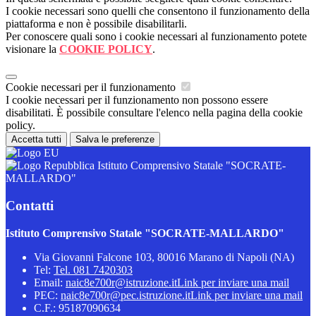
I cookie necessari sono quelli che consentono il funzionamento della
piattaforma e non è possibile disabilitarli.
Per conoscere quali sono i cookie necessari al funzionamento potete
visionare la
COOKIE POLICY
.
Cookie necessari per il funzionamento
I cookie necessari per il funzionamento non possono essere
disabilitati. È possibile consultare l'elenco nella pagina della cookie
policy.
Accetta tutti
Salva le preferenze
Istituto Comprensivo Statale "SOCRATE-
MALLARDO"
Contatti
Istituto Comprensivo Statale "SOCRATE-MALLARDO"
Via Giovanni Falcone 103, 80016 Marano di Napoli (NA)
Tel:
Tel. 081 7420303
Email:
naic8e700r@istruzione.it
Link per inviare una mail
PEC:
naic8e700r@pec.istruzione.it
Link per inviare una mail
C.F.: 95187090634