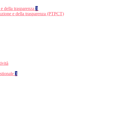
 e della trasparenza
3
ruzione e della trasparenza (PTPCT)
ività
stionale
3