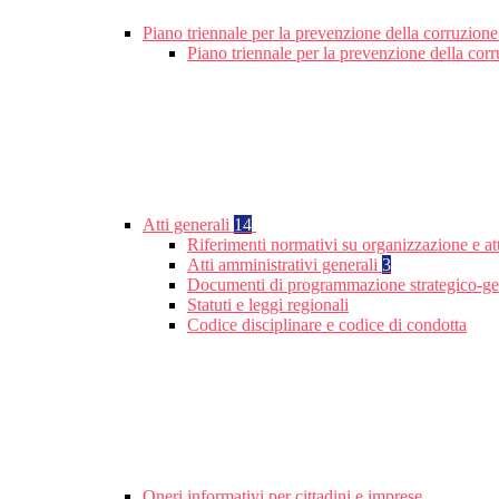
Piano triennale per la prevenzione della corruzione
Piano triennale per la prevenzione della cor
Atti generali
14
Riferimenti normativi su organizzazione e att
Atti amministrativi generali
3
Documenti di programmazione strategico-ge
Statuti e leggi regionali
Codice disciplinare e codice di condotta
Oneri informativi per cittadini e imprese