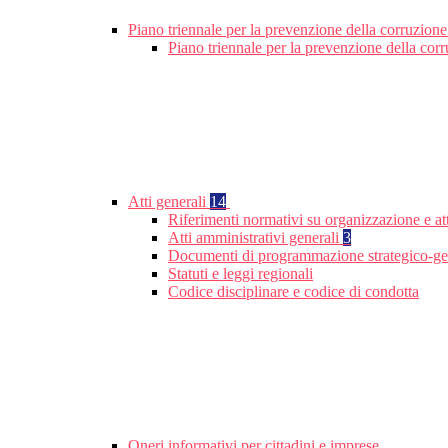
Piano triennale per la prevenzione della corruzione
Piano triennale per la prevenzione della cor
Atti generali
14
Riferimenti normativi su organizzazione e att
Atti amministrativi generali
3
Documenti di programmazione strategico-ge
Statuti e leggi regionali
Codice disciplinare e codice di condotta
Oneri informativi per cittadini e imprese