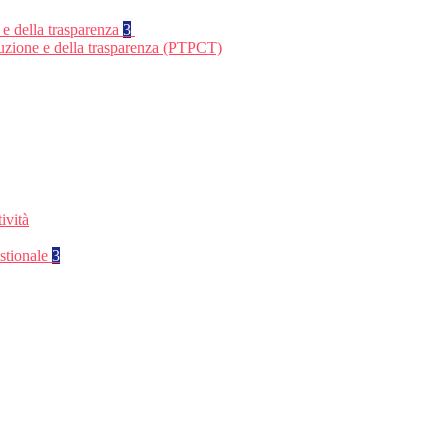
 e della trasparenza
3
ruzione e della trasparenza (PTPCT)
ività
stionale
3