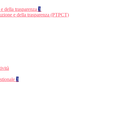
 e della trasparenza
3
ruzione e della trasparenza (PTPCT)
ività
stionale
3