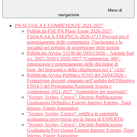
Menu di
navigazione
PN SCUOLA E COMPETENZE 2021-2027
Pubblicità-FSE PN Piano Estate 2026-2027-
ESO4.6.A4.A-FSEPNCA-2026-1715 Percorsi per il
potenziamento delle competenze, l’inclusione e la
socialità nel periodo di sospensione delle lezioni
Pubblicità-Avviso 53338 del 09/03/2026 – Agenda Sud
a.s. 2025-2026 e 2026-2027 "Competenze 360°:
integrazione e potenziamento delle discipline di
base, dei linguaggi e della cittadinanza nel 1° ciclo"
Pubblicità-Avviso Pubblico 95165 del 24/04/2026 –
Formazione docenti, emanato nell’ambito dell’Obiettivo
ESO4.5 del Programma Nazionale Scuola e
competenze 2021-2027 "Apprendere per insegnare"
"Scopro, Scelgo, Cresco": Decreto Pubblicazione
Graduatoria Definitiva Esperto Interno/ Esterno, Tutor
Interno, Figure Aggiuntive
"Scopro, Scelgo, Cresco": rettifica in autotutela
graduatoria provvisoria per la figura di ESPERTO
"Scopro, Scelgo, Cresco": Decreto Pubblicazione
Graduatoria Provvisoria Esperto Interno/ Esterno, Tutor
Interno, Figure Aggiuntive