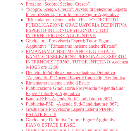
Progetto “Scopro, Scelgo, Cresco”
“Scopro, Scelgo, Cresco”: Avviso di Selezione Esperto
Interno/Esterno, Tutor Interno e Figure Aggiuntive
"Rimaniamo insieme anche d'Estate": DECRETO
PUBBLICAZIONE GRADUATORIA DEFINITIVA
ESPERTO INTERNO/ESTERNO,TUTOR
INTERNO FIGURE AGGIUNTIVE
Graduatoria Provvisoria Esperti; Tutor; Figura
Aggiuntiva " Rimaniamo insieme anche d'Estate"
RIMANIAMO INSIEME ANCHE D'ESTATE:
BANDO DI SELEZIONE PERSONALE ESPERTO
INTERNO/ESTERNO, TUTOR INTERNO scadenza
9/10/25 ore 12:00
Decreto di Pubblicazione Graduatoria Definitiva
"Agenda Sud" Docenti Esperti/Tutor/ Fig. Aggiuntiva
Rimaniamo insieme anche d'Estate
Pubblicazione Graduatoria Provvisoria "Agenda Sud"
Esperti/Tutor/Fig. Aggiuntiva
Bando-FSE+-Agenda Sud-Candidatura n.8671
Pubblicità-FSE+-Agenda Sud-Candidatura n.8671
Graduatorie Provvisorie Esperti Esterni PIANO
ESTATE Fase II
Graduatorie Definitive Tutor e Figure Aggiuntive
PIANO ESTATE II FASE
Graduatoria provvisoria Tutor e Figure aggiuntive