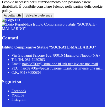
I cookie necessari per il funzionamento non possono essere
disabilitati. È possibile consultare l'elenco nella pagina della cookie
policy.
Accetta tutti
Salva le preferenze
Istituto Comprensivo Statale "SOCRATE-
MALLARDO"
Contatti
Istituto Comprensivo Statale "SOCRATE-MALLARDO"
Via Giovanni Falcone 103, 80016 Marano di Napoli (NA)
Tel:
Tel. 081 7420303
Email:
naic8e700r@istruzione.it
Link per inviare una mail
PEC:
naic8e700r@pec.istruzione.it
Link per inviare una mail
C.F.: 95187090634
Seguici su
Facebook
Youtube
Instagram