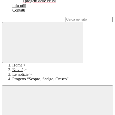
I progetti delle classi
Info utili
Contatti
Campo di ricerca per le pagine del sito
Home
>
Novità
>
Le notizie
>
Progetto “Scopro, Scelgo, Cresco”