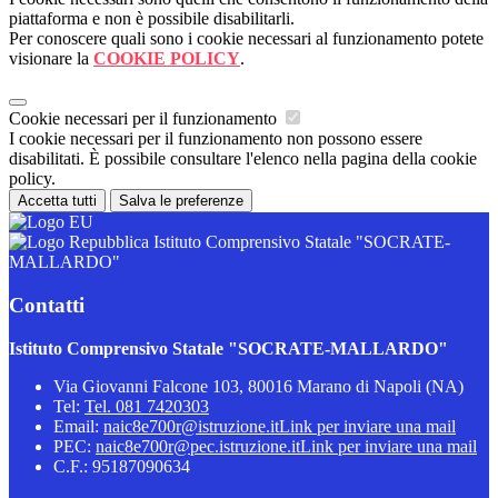
piattaforma e non è possibile disabilitarli.
Per conoscere quali sono i cookie necessari al funzionamento potete
visionare la
COOKIE POLICY
.
Cookie necessari per il funzionamento
I cookie necessari per il funzionamento non possono essere
disabilitati. È possibile consultare l'elenco nella pagina della cookie
policy.
Accetta tutti
Salva le preferenze
Istituto Comprensivo Statale "SOCRATE-
MALLARDO"
Contatti
Istituto Comprensivo Statale "SOCRATE-MALLARDO"
Via Giovanni Falcone 103, 80016 Marano di Napoli (NA)
Tel:
Tel. 081 7420303
Email:
naic8e700r@istruzione.it
Link per inviare una mail
PEC:
naic8e700r@pec.istruzione.it
Link per inviare una mail
C.F.: 95187090634