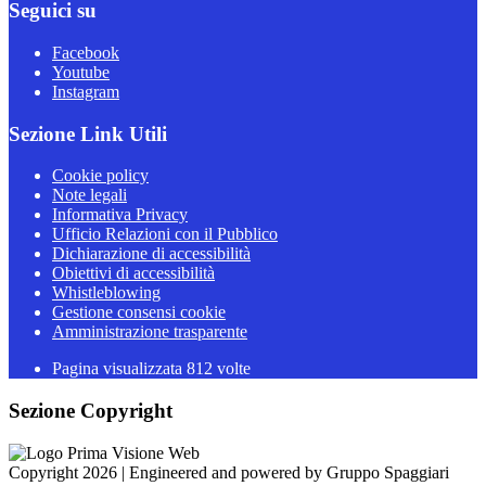
Seguici su
Facebook
Youtube
Instagram
Sezione Link Utili
Cookie policy
Note legali
Informativa Privacy
Ufficio Relazioni con il Pubblico
Dichiarazione di accessibilità
Obiettivi di accessibilità
Whistleblowing
Gestione consensi cookie
Amministrazione trasparente
Pagina visualizzata
812
volte
Sezione Copyright
Copyright 2026 | Engineered and powered by Gruppo Spaggiari