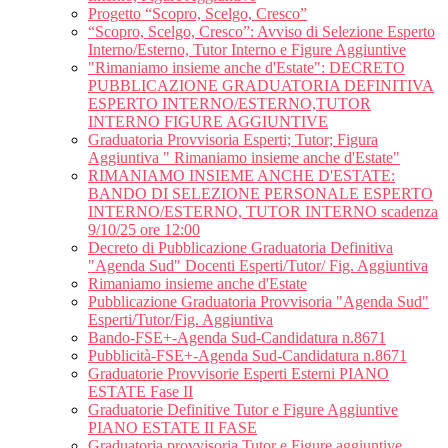
Progetto “Scopro, Scelgo, Cresco”
“Scopro, Scelgo, Cresco”: Avviso di Selezione Esperto
Interno/Esterno, Tutor Interno e Figure Aggiuntive
"Rimaniamo insieme anche d'Estate": DECRETO
PUBBLICAZIONE GRADUATORIA DEFINITIVA
ESPERTO INTERNO/ESTERNO,TUTOR
INTERNO FIGURE AGGIUNTIVE
Graduatoria Provvisoria Esperti; Tutor; Figura
Aggiuntiva " Rimaniamo insieme anche d'Estate"
RIMANIAMO INSIEME ANCHE D'ESTATE:
BANDO DI SELEZIONE PERSONALE ESPERTO
INTERNO/ESTERNO, TUTOR INTERNO scadenza
9/10/25 ore 12:00
Decreto di Pubblicazione Graduatoria Definitiva
"Agenda Sud" Docenti Esperti/Tutor/ Fig. Aggiuntiva
Rimaniamo insieme anche d'Estate
Pubblicazione Graduatoria Provvisoria "Agenda Sud"
Esperti/Tutor/Fig. Aggiuntiva
Bando-FSE+-Agenda Sud-Candidatura n.8671
Pubblicità-FSE+-Agenda Sud-Candidatura n.8671
Graduatorie Provvisorie Esperti Esterni PIANO
ESTATE Fase II
Graduatorie Definitive Tutor e Figure Aggiuntive
PIANO ESTATE II FASE
Graduatoria provvisoria Tutor e Figure aggiuntive