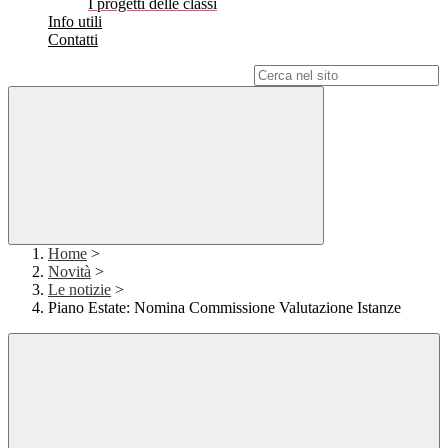
I progetti delle classi
Info utili
Contatti
Campo di ricerca per le pagine del sito
Home
>
Novità
>
Le notizie
>
Piano Estate: Nomina Commissione Valutazione Istanze