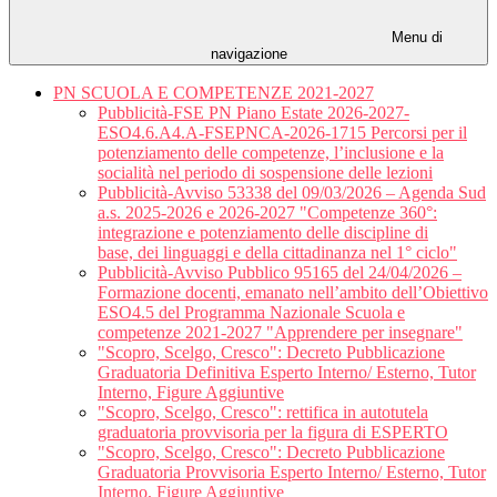
Menu di
navigazione
PN SCUOLA E COMPETENZE 2021-2027
Pubblicità-FSE PN Piano Estate 2026-2027-
ESO4.6.A4.A-FSEPNCA-2026-1715 Percorsi per il
potenziamento delle competenze, l’inclusione e la
socialità nel periodo di sospensione delle lezioni
Pubblicità-Avviso 53338 del 09/03/2026 – Agenda Sud
a.s. 2025-2026 e 2026-2027 "Competenze 360°:
integrazione e potenziamento delle discipline di
base, dei linguaggi e della cittadinanza nel 1° ciclo"
Pubblicità-Avviso Pubblico 95165 del 24/04/2026 –
Formazione docenti, emanato nell’ambito dell’Obiettivo
ESO4.5 del Programma Nazionale Scuola e
competenze 2021-2027 "Apprendere per insegnare"
"Scopro, Scelgo, Cresco": Decreto Pubblicazione
Graduatoria Definitiva Esperto Interno/ Esterno, Tutor
Interno, Figure Aggiuntive
"Scopro, Scelgo, Cresco": rettifica in autotutela
graduatoria provvisoria per la figura di ESPERTO
"Scopro, Scelgo, Cresco": Decreto Pubblicazione
Graduatoria Provvisoria Esperto Interno/ Esterno, Tutor
Interno, Figure Aggiuntive