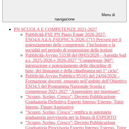
Menu di
navigazione
PN SCUOLA E COMPETENZE 2021-2027
Pubblicità-FSE PN Piano Estate 2026-2027-
ESO4.6.A4.A-FSEPNCA-2026-1715 Percorsi per il
potenziamento delle competenze, l’inclusione e la
socialità nel periodo di sospensione delle lezioni
Pubblicità-Avviso 53338 del 09/03/2026 – Agenda Sud
a.s. 2025-2026 e 2026-2027 "Competenze 360°:
integrazione e potenziamento delle discipline di
base, dei linguaggi e della cittadinanza nel 1° ciclo"
Pubblicità-Avviso Pubblico 95165 del 24/04/2026 –
Formazione docenti, emanato nell’ambito dell’Obiettivo
ESO4.5 del Programma Nazionale Scuola e
competenze 2021-2027 "Apprendere per insegnare"
"Scopro, Scelgo, Cresco": Decreto Pubblicazione
Graduatoria Definitiva Esperto Interno/ Esterno, Tutor
Interno, Figure Aggiuntive
"Scopro, Scelgo, Cresco": rettifica in autotutela
graduatoria provvisoria per la figura di ESPERTO
"Scopro, Scelgo, Cresco": Decreto Pubblicazione
Graduatoria Provvisoria Esperto Interno/ Esterno, Tutor