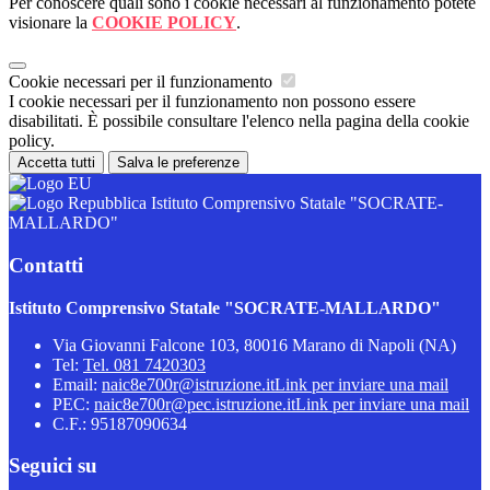
Per conoscere quali sono i cookie necessari al funzionamento potete
visionare la
COOKIE POLICY
.
Cookie necessari per il funzionamento
I cookie necessari per il funzionamento non possono essere
disabilitati. È possibile consultare l'elenco nella pagina della cookie
policy.
Accetta tutti
Salva le preferenze
Istituto Comprensivo Statale "SOCRATE-
MALLARDO"
Contatti
Istituto Comprensivo Statale "SOCRATE-MALLARDO"
Via Giovanni Falcone 103, 80016 Marano di Napoli (NA)
Tel:
Tel. 081 7420303
Email:
naic8e700r@istruzione.it
Link per inviare una mail
PEC:
naic8e700r@pec.istruzione.it
Link per inviare una mail
C.F.: 95187090634
Seguici su