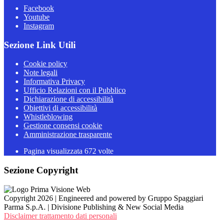
Facebook
Youtube
Instagram
Sezione Link Utili
Cookie policy
Note legali
Informativa Privacy
Ufficio Relazioni con il Pubblico
Dichiarazione di accessibilità
Obiettivi di accessibilità
Whistleblowing
Gestione consensi cookie
Amministrazione trasparente
Pagina visualizzata
672
volte
Sezione Copyright
Copyright 2026 | Engineered and powered by Gruppo Spaggiari
Parma S.p.A. | Divisione Publishing & New Social Media
Disclaimer trattamento dati personali