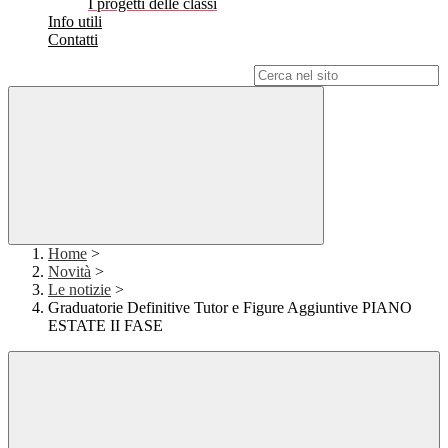
I progetti delle classi
Info utili
Contatti
Campo di ricerca per le pagine del sito
Home
>
Novità
>
Le notizie
>
Graduatorie Definitive Tutor e Figure Aggiuntive PIANO
ESTATE II FASE