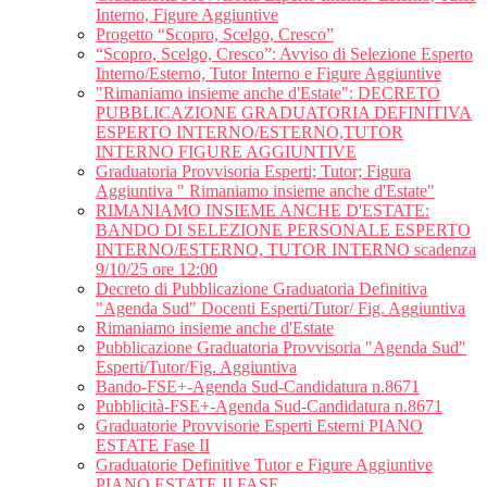
Interno, Figure Aggiuntive
Progetto “Scopro, Scelgo, Cresco”
“Scopro, Scelgo, Cresco”: Avviso di Selezione Esperto
Interno/Esterno, Tutor Interno e Figure Aggiuntive
"Rimaniamo insieme anche d'Estate": DECRETO
PUBBLICAZIONE GRADUATORIA DEFINITIVA
ESPERTO INTERNO/ESTERNO,TUTOR
INTERNO FIGURE AGGIUNTIVE
Graduatoria Provvisoria Esperti; Tutor; Figura
Aggiuntiva " Rimaniamo insieme anche d'Estate"
RIMANIAMO INSIEME ANCHE D'ESTATE:
BANDO DI SELEZIONE PERSONALE ESPERTO
INTERNO/ESTERNO, TUTOR INTERNO scadenza
9/10/25 ore 12:00
Decreto di Pubblicazione Graduatoria Definitiva
"Agenda Sud" Docenti Esperti/Tutor/ Fig. Aggiuntiva
Rimaniamo insieme anche d'Estate
Pubblicazione Graduatoria Provvisoria "Agenda Sud"
Esperti/Tutor/Fig. Aggiuntiva
Bando-FSE+-Agenda Sud-Candidatura n.8671
Pubblicità-FSE+-Agenda Sud-Candidatura n.8671
Graduatorie Provvisorie Esperti Esterni PIANO
ESTATE Fase II
Graduatorie Definitive Tutor e Figure Aggiuntive
PIANO ESTATE II FASE