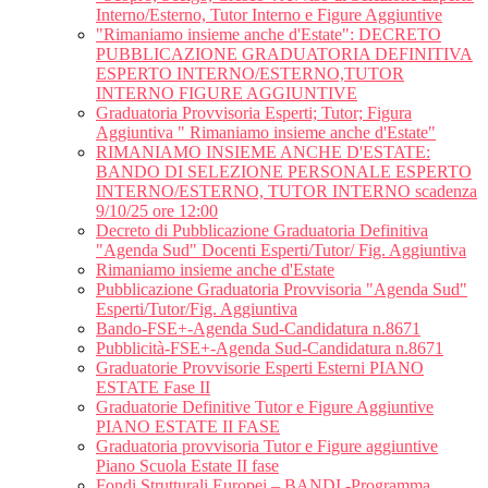
Interno/Esterno, Tutor Interno e Figure Aggiuntive
"Rimaniamo insieme anche d'Estate": DECRETO
PUBBLICAZIONE GRADUATORIA DEFINITIVA
ESPERTO INTERNO/ESTERNO,TUTOR
INTERNO FIGURE AGGIUNTIVE
Graduatoria Provvisoria Esperti; Tutor; Figura
Aggiuntiva " Rimaniamo insieme anche d'Estate"
RIMANIAMO INSIEME ANCHE D'ESTATE:
BANDO DI SELEZIONE PERSONALE ESPERTO
INTERNO/ESTERNO, TUTOR INTERNO scadenza
9/10/25 ore 12:00
Decreto di Pubblicazione Graduatoria Definitiva
"Agenda Sud" Docenti Esperti/Tutor/ Fig. Aggiuntiva
Rimaniamo insieme anche d'Estate
Pubblicazione Graduatoria Provvisoria "Agenda Sud"
Esperti/Tutor/Fig. Aggiuntiva
Bando-FSE+-Agenda Sud-Candidatura n.8671
Pubblicità-FSE+-Agenda Sud-Candidatura n.8671
Graduatorie Provvisorie Esperti Esterni PIANO
ESTATE Fase II
Graduatorie Definitive Tutor e Figure Aggiuntive
PIANO ESTATE II FASE
Graduatoria provvisoria Tutor e Figure aggiuntive
Piano Scuola Estate II fase
Fondi Strutturali Europei – BANDI -Programma