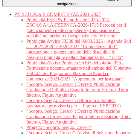
navigazione
PN SCUOLA E COMPETENZE 2021-2027
Pubblicità-FSE PN Piano Estate 2026-2027-
ESO4.6.A4.A-FSEPNCA-2026-1715 Percorsi per il
potenziamento delle competenze, l’inclusione e la
socialità nel periodo di sospensione delle lezioni
Pubblicità-Avviso 53338 del 09/03/2026 – Agenda Sud
a.s. 2025-2026 e 2026-2027 "Competenze 360°:
integrazione e potenziamento delle discipline di
base, dei linguaggi e della cittadinanza nel 1° ciclo"
Pubblicità-Avviso Pubblico 95165 del 24/04/2026 –
Formazione docenti, emanato nell’ambito dell’Obiettivo
ESO4.5 del Programma Nazionale Scuola e
competenze 2021-2027 "Apprendere per insegnare"
"Scopro, Scelgo, Cresco": Decreto Pubblicazione
Graduatoria Definitiva Esperto Interno/ Esterno, Tutor
Interno, Figure Aggiuntive
"Scopro, Scelgo, Cresco": rettifica in autotutela
graduatoria provvisoria per la figura di ESPERTO
"Scopro, Scelgo, Cresco": Decreto Pubblicazione
Graduatoria Provvisoria Esperto Interno/ Esterno, Tutor
Interno, Figure Aggiuntive
Progetto “Scopro, Scelgo, Cresco”
“Scopro, Scelgo, Cresco”: Avviso di Selezione Esperto