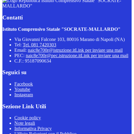
Istituto Comprensivo Statale "SOCRATE-
MALLARDO"
Contatti
Istituto Comprensivo Statale "SOCRATE-MALLARDO"
Via Giovanni Falcone 103, 80016 Marano di Napoli (NA)
Tel:
Tel. 081 7420303
Email:
naic8e700r@istruzione.it
Link per inviare una mail
PEC:
naic8e700r@pec.istruzione.it
Link per inviare una mail
C.F.: 95187090634
Seguici su
Facebook
Youtube
Instagram
Sezione Link Utili
Cookie policy
Note legali
Informativa Privacy
Ufficio Relazioni con il Pubblico