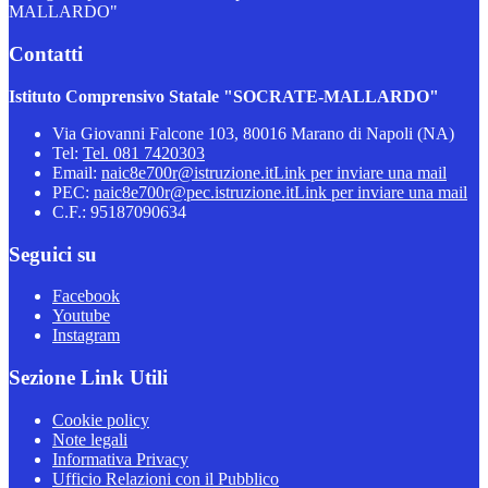
MALLARDO"
Contatti
Istituto Comprensivo Statale "SOCRATE-MALLARDO"
Via Giovanni Falcone 103, 80016 Marano di Napoli (NA)
Tel:
Tel. 081 7420303
Email:
naic8e700r@istruzione.it
Link per inviare una mail
PEC:
naic8e700r@pec.istruzione.it
Link per inviare una mail
C.F.: 95187090634
Seguici su
Facebook
Youtube
Instagram
Sezione Link Utili
Cookie policy
Note legali
Informativa Privacy
Ufficio Relazioni con il Pubblico