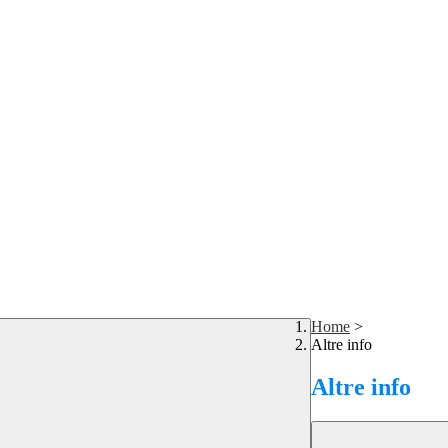
Home
>
Altre info
Altre info