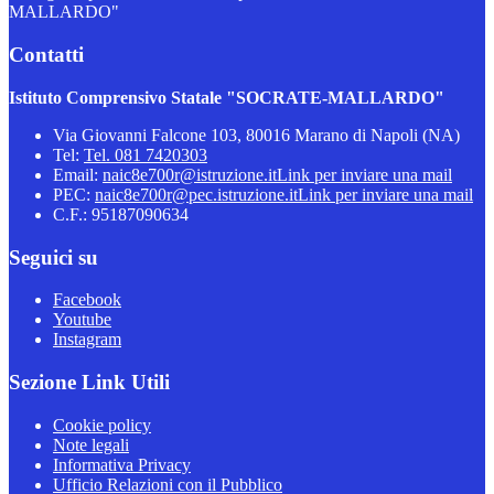
MALLARDO"
Contatti
Istituto Comprensivo Statale "SOCRATE-MALLARDO"
Via Giovanni Falcone 103, 80016 Marano di Napoli (NA)
Tel:
Tel. 081 7420303
Email:
naic8e700r@istruzione.it
Link per inviare una mail
PEC:
naic8e700r@pec.istruzione.it
Link per inviare una mail
C.F.: 95187090634
Seguici su
Facebook
Youtube
Instagram
Sezione Link Utili
Cookie policy
Note legali
Informativa Privacy
Ufficio Relazioni con il Pubblico