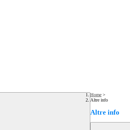
Home
>
Altre info
Altre info