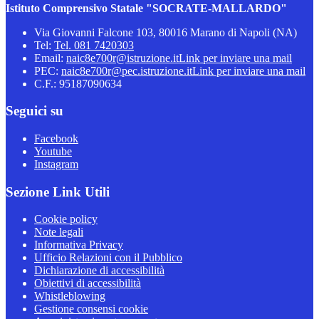
Istituto Comprensivo Statale "SOCRATE-MALLARDO"
Via Giovanni Falcone 103, 80016 Marano di Napoli (NA)
Tel:
Tel. 081 7420303
Email:
naic8e700r@istruzione.it
Link per inviare una mail
PEC:
naic8e700r@pec.istruzione.it
Link per inviare una mail
C.F.: 95187090634
Seguici su
Facebook
Youtube
Instagram
Sezione Link Utili
Cookie policy
Note legali
Informativa Privacy
Ufficio Relazioni con il Pubblico
Dichiarazione di accessibilità
Obiettivi di accessibilità
Whistleblowing
Gestione consensi cookie