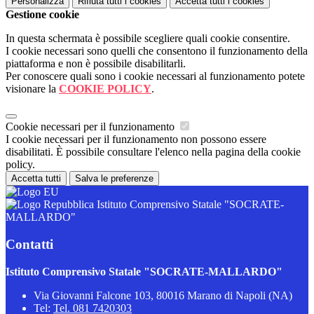
Personalizza
Rifiuta tutti
i cookies
Accetta tutti
i cookies
Gestione cookie
In questa schermata è possibile scegliere quali cookie consentire.
I cookie necessari sono quelli che consentono il funzionamento della
piattaforma e non è possibile disabilitarli.
Per conoscere quali sono i cookie necessari al funzionamento potete
visionare la
COOKIE POLICY
.
Cookie necessari per il funzionamento
I cookie necessari per il funzionamento non possono essere
disabilitati. È possibile consultare l'elenco nella pagina della cookie
policy.
Accetta tutti
Salva le preferenze
Istituto Comprensivo Statale "SOCRATE-
MALLARDO"
Contatti
Istituto Comprensivo Statale "SOCRATE-MALLARDO"
Via Giovanni Falcone 103, 80016 Marano di Napoli (NA)
Tel:
Tel. 081 7420303