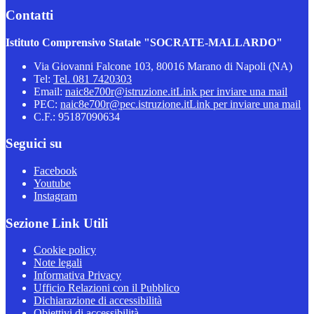
Contatti
Istituto Comprensivo Statale "SOCRATE-MALLARDO"
Via Giovanni Falcone 103, 80016 Marano di Napoli (NA)
Tel:
Tel. 081 7420303
Email:
naic8e700r@istruzione.it
Link per inviare una mail
PEC:
naic8e700r@pec.istruzione.it
Link per inviare una mail
C.F.: 95187090634
Seguici su
Facebook
Youtube
Instagram
Sezione Link Utili
Cookie policy
Note legali
Informativa Privacy
Ufficio Relazioni con il Pubblico
Dichiarazione di accessibilità
Obiettivi di accessibilità