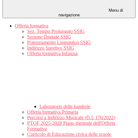
Menu di
navigazione
Offerta formativa
Sez. Tempo Prolungato SSIG
Sezione Digitale SSIG
Potenziamento Linguistico SSIG
Indirizzo Sportivo SSIG
Offerta formativa Infanzia
Laboratorio delle bambole
Offerta formativa Primaria
Percorsi a Indirizzo Musicale (D.I. 176/2022)
PTOF 2025-2028 Piano triennale dell'Offerta
Formativa
Curricolo di Educazione civica delle scuole