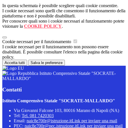
In questa schermata è possibile scegliere quali cookie consentire.
I cookie necessari sono quelli che consentono il funzionamento della
piattaforma e non è possibile disabilitarli.
Per conoscere quali sono i cookie necessari al funzionamento potete
visionare la
COOKIE POLICY
.
Cookie necessari per il funzionamento
I cookie necessari per il funzionamento non possono essere
disabilitati. È possibile consultare l'elenco nella pagina della cookie
policy.
Accetta tutti
Salva le preferenze
Istituto Comprensivo Statale "SOCRATE-
MALLARDO"
Contatti
Istituto Comprensivo Statale "SOCRATE-MALLARDO"
Via Giovanni Falcone 103, 80016 Marano di Napoli (NA)
Tel:
Tel. 081 7420303
Email:
naic8e700r@istruzione.it
Link per inviare una mail
PEC:
naic8e700r@pec.istruzione.it
Link per inviare una mail