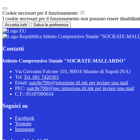
Cookie necessari per il funzionamento
I cookie necessari per il funzionamento non possono essere disabilitati.
Accetta tutti
Salva le preferenze
Istituto Comprensivo Statale "SOCRATE-M
Contatti
Istituto Comprensivo Statale "SOCRATE-MALLARDO"
Via Giovanni Falcone 103, 80016 Marano di Napoli (NA)
Tel:
Tel. 081 7420303
Email:
naic8e700r@istruzione.it
Link per inviare una mail
PEC:
naic8e700r@pec.istruzione.it
Link per inviare una mail
C.F.: 95187090634
Seguici su
Facebook
Youtube
Instagram