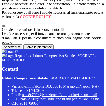
I cookie necessari sono quelli che consentono il funzionamento della
piattaforma e non è possibile disabilitarli.
Per conoscere quali sono i cookie necessari al funzionamento potete
visionare la
COOKIE POLICY
.
Cookie necessari per il funzionamento
I cookie necessari per il funzionamento non possono essere
disabilitati. È possibile consultare l'elenco nella pagina della cookie
policy.
Accetta tutti
Salva le preferenze
Istituto Comprensivo Statale "SOCRATE-
MALLARDO"
Contatti
Istituto Comprensivo Statale "SOCRATE-MALLARDO"
Via Giovanni Falcone 103, 80016 Marano di Napoli (NA)
Tel:
Tel. 081 7420303
Email:
naic8e700r@istruzione.it
Link per inviare una mail
PEC:
naic8e700r@pec.istruzione.it
Link per inviare una mail
C.F.: 95187090634