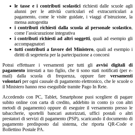
le tasse e i contributi scolastici
richiesti dalle scuole agli
alunni per le attività curriculari ed extracurriculari a
pagamento, come le visite guidate, i viaggi d’istruzione, la
mensa autogestita
i contributi richiesti dalla scuola al personale scolastico
,
come l’assicurazione integrativa
i contributi richiesti ad altri soggetti
, quali ad esempio gli
accompagnatori
tutti contributi a favore del Ministero
, quali ad esempio i
diritti di segreteria per la partecipazione a concorsi
Potrai effettuare i versamenti per tutti gli
avvisi digitali di
pagamento
intestati a tuo figlio, che ti sono stati notificati (per e-
mail) dalla scuola di frequenza, oppure fare
versamenti
volontari
per ogni causale di pagamento elettronico, che le scuole o
il Ministero hanno reso eseguibile tramite Pago In Rete.
Accedendo con PC, Tablet, Smartphone puoi scegliere di pagare
subito online con carta di credito, addebito in conto (o con altri
metodi di pagamento) oppure di eseguire il versamento presso le
tabaccherie, sportelli bancari autorizzati, uffici postali o altri
prestatori di servizi di pagamento (PSP), scaricando il documento di
pagamento predisposto dal sistema, che riporta QR-Code e
Bollettino Postale PA.