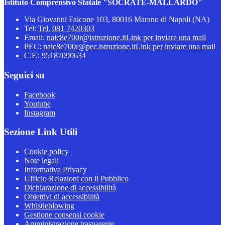
Istituto Comprensivo Statale "SOCRATE-MALLARDO"
Via Giovanni Falcone 103, 80016 Marano di Napoli (NA)
Tel:
Tel. 081 7420303
Email:
naic8e700r@istruzione.it
Link per inviare una mail
PEC:
naic8e700r@pec.istruzione.it
Link per inviare una mail
C.F.: 95187090634
Seguici su
Facebook
Youtube
Instagram
Sezione Link Utili
Cookie policy
Note legali
Informativa Privacy
Ufficio Relazioni con il Pubblico
Dichiarazione di accessibilità
Obiettivi di accessibilità
Whistleblowing
Gestione consensi cookie
Amministrazione trasparente