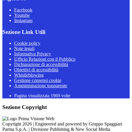
Facebook
Youtube
Instagram
Sezione Link Utili
Cookie policy
Note legali
Informativa Privacy
Ufficio Relazioni con il Pubblico
Dichiarazione di accessibilità
Obiettivi di accessibilità
Whistleblowing
Gestione consensi cookie
Amministrazione trasparente
Pagina visualizzata
1969
volte
Sezione Copyright
Copyright 2026 | Engineered and powered by Gruppo Spaggiari
Parma S.p.A. | Divisione Publishing & New Social Media