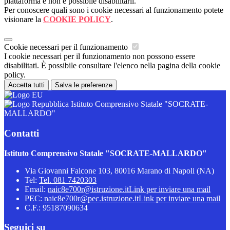
piattaforma e non è possibile disabilitarli.
Per conoscere quali sono i cookie necessari al funzionamento potete
visionare la
COOKIE POLICY
.
Cookie necessari per il funzionamento
I cookie necessari per il funzionamento non possono essere
disabilitati. È possibile consultare l'elenco nella pagina della cookie
policy.
Accetta tutti
Salva le preferenze
Istituto Comprensivo Statale "SOCRATE-
MALLARDO"
Contatti
Istituto Comprensivo Statale "SOCRATE-MALLARDO"
Via Giovanni Falcone 103, 80016 Marano di Napoli (NA)
Tel:
Tel. 081 7420303
Email:
naic8e700r@istruzione.it
Link per inviare una mail
PEC:
naic8e700r@pec.istruzione.it
Link per inviare una mail
C.F.: 95187090634
Seguici su