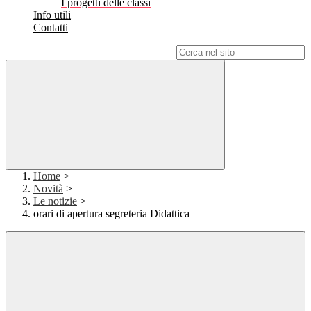
I progetti delle classi
Info utili
Contatti
Campo di ricerca per le pagine del sito
Home
>
Novità
>
Le notizie
>
orari di apertura segreteria Didattica