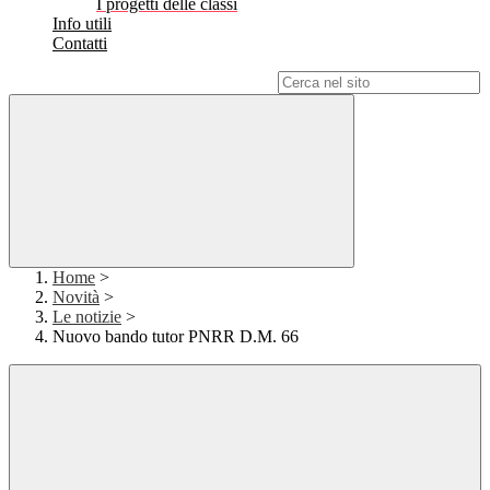
I progetti delle classi
Info utili
Contatti
Campo di ricerca per le pagine del sito
Home
>
Novità
>
Le notizie
>
Nuovo bando tutor PNRR D.M. 66