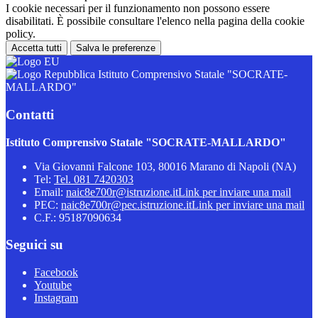
I cookie necessari per il funzionamento non possono essere
disabilitati. È possibile consultare l'elenco nella pagina della cookie
policy.
Accetta tutti
Salva le preferenze
Istituto Comprensivo Statale "SOCRATE-
MALLARDO"
Contatti
Istituto Comprensivo Statale "SOCRATE-MALLARDO"
Via Giovanni Falcone 103, 80016 Marano di Napoli (NA)
Tel:
Tel. 081 7420303
Email:
naic8e700r@istruzione.it
Link per inviare una mail
PEC:
naic8e700r@pec.istruzione.it
Link per inviare una mail
C.F.: 95187090634
Seguici su
Facebook
Youtube
Instagram