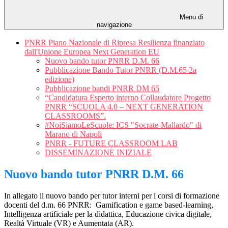
Menu di
navigazione
PNRR Piano Nazionale di Ripresa Resilienza finanziato
dall'Unione Europea Next Generation EU
Nuovo bando tutor PNRR D.M. 66
Pubblicazione Bando Tutor PNRR (D.M.65 2a
edizione)
Pubblicazione bandi PNRR DM 65
“Candidatura Esperto interno Collaudatore Progetto
PNRR “SCUOLA 4.0 – NEXT GENERATION
CLASSROOMS”.
#NoiSiamoLeScuole: ICS "Socrate-Mallardo" di
Marano di Napoli
PNRR - FUTURE CLASSROOM LAB
DISSEMINAZIONE INIZIALE
Nuovo bando tutor PNRR D.M. 66
In allegato il nuovo bando per tutor interni per i corsi di formazione
docenti del d.m. 66 PNRR: Gamification e game based-learning,
Intelligenza artificiale per la didattica, Educazione civica digitale,
Realtà Virtuale (VR) e Aumentata (AR).