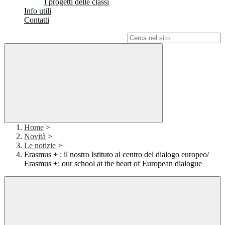
I progetti delle classi
Info utili
Contatti
Campo di ricerca per le pagine del sito
Home
>
Novità
>
Le notizie
>
Erasmus + : il nostro Istituto al centro del dialogo europeo/
Erasmus +: our school at the heart of European dialogue