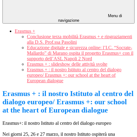
Menu di
navigazione
Erasmus +
Conclusione terza mobilità Erasmus + e ringraziamenti
alla D.S. Prof.ssa Pasolini
Educazione digitale e sicurezza online: l’I.C. “Socrate-
Mallardo” di Marano ospita il progetto Erasmus+ con il
supporto dell’ASL Napoli 2 Nord
Erasmus + : slideshow delle attività svolte
Erasmus + : il nostro Istituto al centro del dialogo
europeo/ Erasmus +: our school at the heart of
European dialogue
Erasmus + : il nostro Istituto al centro del
dialogo europeo/ Erasmus +: our school
at the heart of European dialogue
Erasmus+: il nostro Istituto al centro del dialogo europeo
Nei giorni 25, 26 e 27 marzo, il nostro Istituto ospiterà una