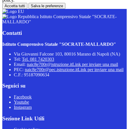
policy.
Accetta tutti
Salva le preferenze
Istituto Comprensivo Statale "SOCRATE-
MALLARDO"
Contatti
Istituto Comprensivo Statale "SOCRATE-MALLARDO"
Via Giovanni Falcone 103, 80016 Marano di Napoli (NA)
Tel:
Tel. 081 7420303
Email:
naic8e700r@istruzione.it
Link per inviare una mail
PEC:
naic8e700r@pec.istruzione.it
Link per inviare una mail
C.F.: 95187090634
Seguici su
Facebook
Youtube
Instagram
Sezione Link Utili