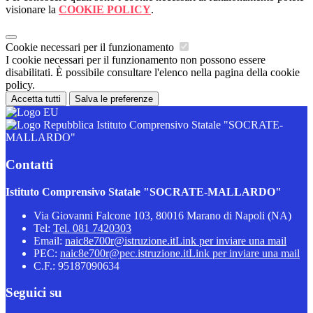
visionare la
COOKIE POLICY
.
Cookie necessari per il funzionamento
I cookie necessari per il funzionamento non possono essere
disabilitati. È possibile consultare l'elenco nella pagina della cookie
policy.
Accetta tutti
Salva le preferenze
Istituto Comprensivo Statale "SOCRATE-
MALLARDO"
Contatti
Istituto Comprensivo Statale "SOCRATE-MALLARDO"
Via Giovanni Falcone 103, 80016 Marano di Napoli (NA)
Tel:
Tel. 081 7420303
Email:
naic8e700r@istruzione.it
Link per inviare una mail
PEC:
naic8e700r@pec.istruzione.it
Link per inviare una mail
C.F.: 95187090634
Seguici su