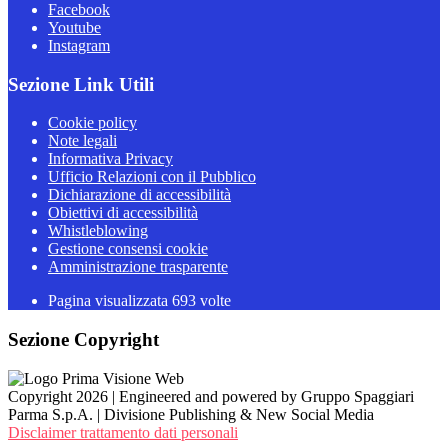
Facebook
Youtube
Instagram
Sezione Link Utili
Cookie policy
Note legali
Informativa Privacy
Ufficio Relazioni con il Pubblico
Dichiarazione di accessibilità
Obiettivi di accessibilità
Whistleblowing
Gestione consensi cookie
Amministrazione trasparente
Pagina visualizzata
693
volte
Sezione Copyright
Copyright 2026 | Engineered and powered by Gruppo Spaggiari
Parma S.p.A. | Divisione Publishing & New Social Media
Disclaimer trattamento dati personali