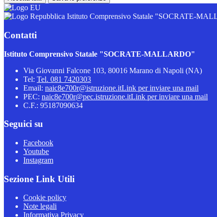
Istituto Comprensivo Statale "SOCRATE-M
Contatti
Istituto Comprensivo Statale "SOCRATE-MALLARDO"
Via Giovanni Falcone 103, 80016 Marano di Napoli (NA)
Tel:
Tel. 081 7420303
Email:
naic8e700r@istruzione.it
Link per inviare una mail
PEC:
naic8e700r@pec.istruzione.it
Link per inviare una mail
C.F.: 95187090634
Seguici su
Facebook
Youtube
Instagram
Sezione Link Utili
Cookie policy
Note legali
Informativa Privacy