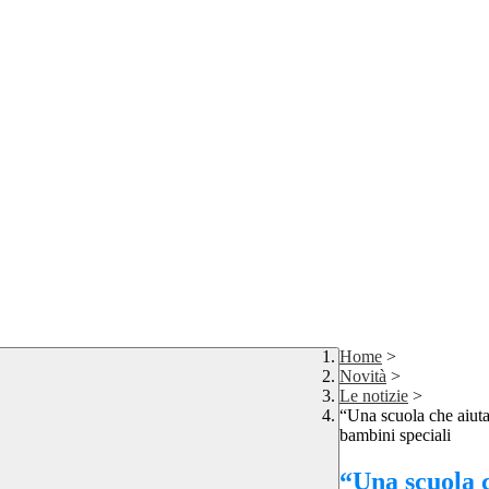
Home
>
Novità
>
Le notizie
>
“Una scuola che aiuta”:
bambini speciali
“Una scuola c