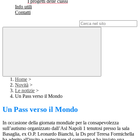
I progetti delle classi
Info utili
Contatti
Campo di ricerca per le pagine del sito
Home
>
Novità
>
Le notizie
>
Un Pass verso il Mondo
Un Pass verso il Mondo
In occasione della giornata mondiale per la consapevolezza
sull’autismo organizzato dall’Asl Napoli 1 tenutosi presso la sala
Basaglia, ex O.P. Leonardo Bianchi, la Ds prof Teresa Formichella
ha aderito all'invito a partecipare al convegno e ha inviato una