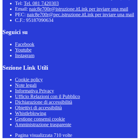
Tel:
Tel. 081 7420303
Email:
naic8e700r@istruzione.it
Link per inviare una mail
PEC:
naic8e700r@pec.istruzione.it
Link per inviare una mail
C.F.: 95187090634
Seguici su
Facebook
Youtube
Instagram
Sezione Link Utili
Cookie policy
Note legali
Informativa Privacy
Ufficio Relazioni con il Pubblico
Dichiarazione di accessibilità
Obiettivi di accessibilità
Whistleblowing
Gestione consensi cookie
Amministrazione trasparente
Pagina visualizzata
710
volte