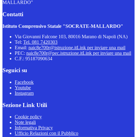
MALLARDO"
Contatti
Istituto Comprensivo Statale "SOCRATE-MALLARDO"
Via Giovanni Falcone 103, 80016 Marano di Napoli (NA)
Tel:
Tel. 081 7420303
Email:
naic8e700r@istruzione.it
Link per inviare una mail
PEC:
naic8e700r@pec.istruzione.it
Link per inviare una mail
C.F.: 95187090634
Seguici su
Facebook
Youtube
Instagram
Sezione Link Utili
Cookie policy
Note legali
Informativa Privacy
Ufficio Relazioni con il Pubblico