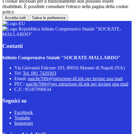
I cookie necessari per il funzionamento non possono essere
disabilitati. È possibile consultare l'elenco nella pagina della cookie
policy.
Accetta tutti
Salva le preferenze
Istituto Comprensivo Statale "SOCRATE-
MALLARDO"
Contatti
Istituto Comprensivo Statale "SOCRATE-MALLARDO"
Via Giovanni Falcone 103, 80016 Marano di Napoli (NA)
Tel:
Tel. 081 7420303
Email:
naic8e700r@istruzione.it
Link per inviare una mail
PEC:
naic8e700r@pec.istruzione.it
Link per inviare una mail
C.F.: 95187090634
Seguici su
Facebook
Youtube
Instagram