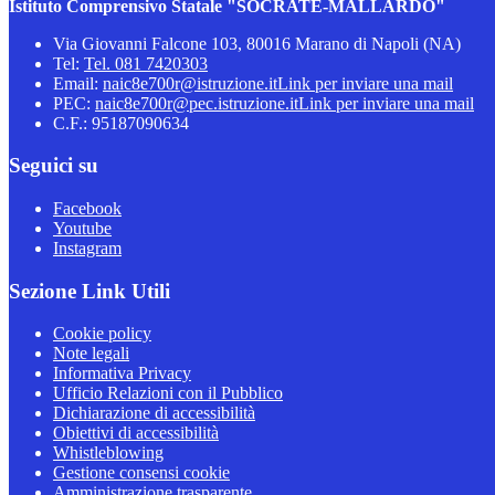
Istituto Comprensivo Statale "SOCRATE-MALLARDO"
Via Giovanni Falcone 103, 80016 Marano di Napoli (NA)
Tel:
Tel. 081 7420303
Email:
naic8e700r@istruzione.it
Link per inviare una mail
PEC:
naic8e700r@pec.istruzione.it
Link per inviare una mail
C.F.: 95187090634
Seguici su
Facebook
Youtube
Instagram
Sezione Link Utili
Cookie policy
Note legali
Informativa Privacy
Ufficio Relazioni con il Pubblico
Dichiarazione di accessibilità
Obiettivi di accessibilità
Whistleblowing
Gestione consensi cookie
Amministrazione trasparente