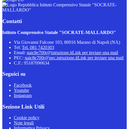
Istituto Comprensivo Statale "SOCRATE-
MALLARDO"
Contatti
Istituto Comprensivo Statale "SOCRATE-MALLARDO"
Via Giovanni Falcone 103, 80016 Marano di Napoli (NA)
Tel:
Tel. 081 7420303
Email:
naic8e700r@istruzione.it
Link per inviare una mail
PEC:
naic8e700r@pec.istruzione.it
Link per inviare una mail
C.F.: 95187090634
Seguici su
Facebook
Youtube
Instagram
Sezione Link Utili
Cookie policy
Note legali
Informativa Privacy