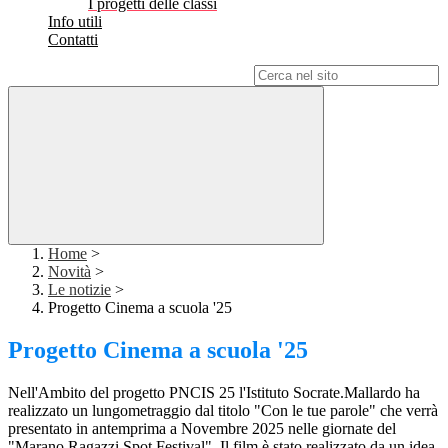
I progetti delle classi
Info utili
Contatti
Campo di ricerca per le pagine del sito
Home
>
Novità
>
Le notizie
>
Progetto Cinema a scuola '25
Progetto Cinema a scuola '25
Nell'Ambito del progetto PNCIS 25 l'Istituto Socrate.Mallardo ha
realizzato un lungometraggio dal titolo "Con le tue parole" che verrà
presentato in antemprima a Novembre 2025 nelle giornate del
"Marano Ragazzi Spot Festival". Il film è stato realizzato da un idea