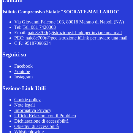
Contatti
Istituto Comprensivo Statale "SOCRATE-MALLARDO"
Via Giovanni Falcone 103, 80016 Marano di Napoli (NA)
Tel:
Tel. 081 7420303
Email:
naic8e700r@istruzione.it
Link per inviare una mail
PEC:
naic8e700r@pec.istruzione.it
Link per inviare una mail
C.F.: 95187090634
Seguici su
Facebook
Youtube
Instagram
Sezione Link Utili
Cookie policy
Note legali
Informativa Privacy
Ufficio Relazioni con il Pubblico
Dichiarazione di accessibilità
Obiettivi di accessibilità
Whistleblowing