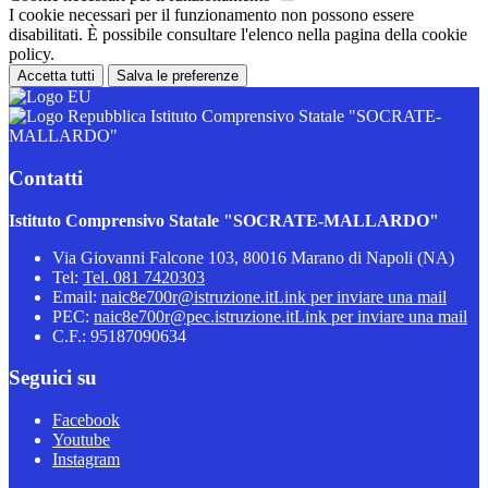
I cookie necessari per il funzionamento non possono essere
disabilitati. È possibile consultare l'elenco nella pagina della cookie
policy.
Accetta tutti
Salva le preferenze
Istituto Comprensivo Statale "SOCRATE-
MALLARDO"
Contatti
Istituto Comprensivo Statale "SOCRATE-MALLARDO"
Via Giovanni Falcone 103, 80016 Marano di Napoli (NA)
Tel:
Tel. 081 7420303
Email:
naic8e700r@istruzione.it
Link per inviare una mail
PEC:
naic8e700r@pec.istruzione.it
Link per inviare una mail
C.F.: 95187090634
Seguici su
Facebook
Youtube
Instagram