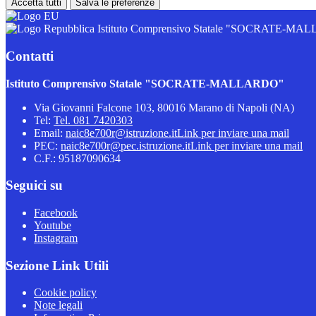
Accetta tutti
Salva le preferenze
Istituto Comprensivo Statale "SOCRATE-M
Contatti
Istituto Comprensivo Statale "SOCRATE-MALLARDO"
Via Giovanni Falcone 103, 80016 Marano di Napoli (NA)
Tel:
Tel. 081 7420303
Email:
naic8e700r@istruzione.it
Link per inviare una mail
PEC:
naic8e700r@pec.istruzione.it
Link per inviare una mail
C.F.: 95187090634
Seguici su
Facebook
Youtube
Instagram
Sezione Link Utili
Cookie policy
Note legali