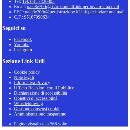
Tel:
Tel. 081 7420303
Email:
naic8e700r@istruzione.it
Link per inviare una mail
PEC:
naic8e700r@pec.istruzione.it
Link per inviare una mail
C.F.: 95187090634
Seguici su
Facebook
Youtube
Instagram
Sezione Link Utili
Cookie policy
Note legali
Informativa Privacy
Ufficio Relazioni con il Pubblico
Dichiarazione di accessibilità
Obiettivi di accessibilità
Whistleblowing
Gestione consensi cookie
Amministrazione trasparente
Pagina visualizzata
566
volte