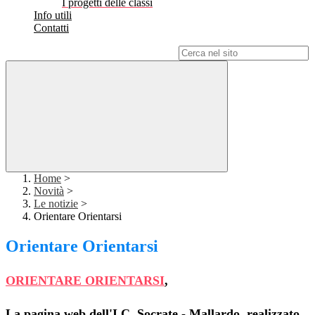
I progetti delle classi
Info utili
Contatti
Campo di ricerca per le pagine del sito
Home
>
Novità
>
Le notizie
>
Orientare Orientarsi
Orientare Orientarsi
ORIENTARE ORIENTARSI
,
La pagina web dell'I.C. Socrate - Mallardo,
r
ealizzato