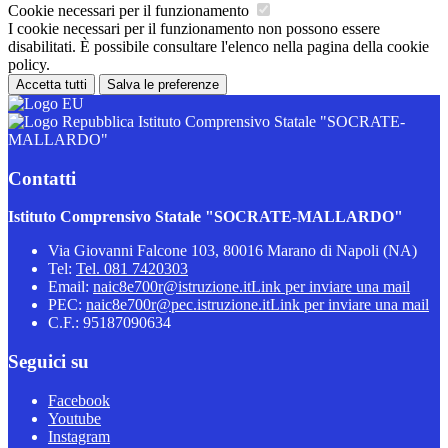
Cookie necessari per il funzionamento
I cookie necessari per il funzionamento non possono essere
disabilitati. È possibile consultare l'elenco nella pagina della cookie
policy.
Accetta tutti
Salva le preferenze
Istituto Comprensivo Statale "SOCRATE-
MALLARDO"
Contatti
Istituto Comprensivo Statale "SOCRATE-MALLARDO"
Via Giovanni Falcone 103, 80016 Marano di Napoli (NA)
Tel:
Tel. 081 7420303
Email:
naic8e700r@istruzione.it
Link per inviare una mail
PEC:
naic8e700r@pec.istruzione.it
Link per inviare una mail
C.F.: 95187090634
Seguici su
Facebook
Youtube
Instagram