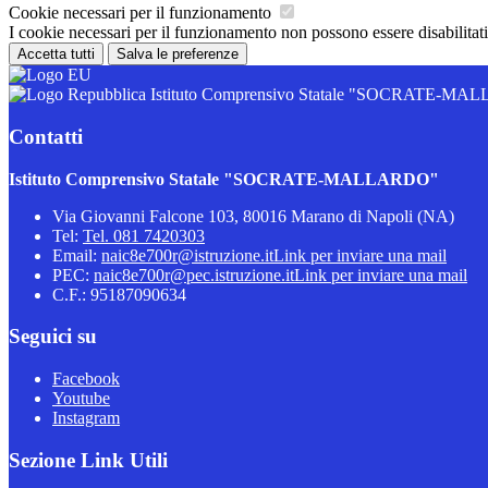
Cookie necessari per il funzionamento
I cookie necessari per il funzionamento non possono essere disabilitati.
Accetta tutti
Salva le preferenze
Istituto Comprensivo Statale "SOCRATE-M
Contatti
Istituto Comprensivo Statale "SOCRATE-MALLARDO"
Via Giovanni Falcone 103, 80016 Marano di Napoli (NA)
Tel:
Tel. 081 7420303
Email:
naic8e700r@istruzione.it
Link per inviare una mail
PEC:
naic8e700r@pec.istruzione.it
Link per inviare una mail
C.F.: 95187090634
Seguici su
Facebook
Youtube
Instagram
Sezione Link Utili