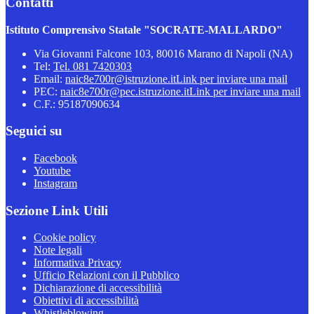
Contatti
Istituto Comprensivo Statale "SOCRATE-MALLARDO"
Via Giovanni Falcone 103, 80016 Marano di Napoli (NA)
Tel:
Tel. 081 7420303
Email:
naic8e700r@istruzione.it
Link per inviare una mail
PEC:
naic8e700r@pec.istruzione.it
Link per inviare una mail
C.F.: 95187090634
Seguici su
Facebook
Youtube
Instagram
Sezione Link Utili
Cookie policy
Note legali
Informativa Privacy
Ufficio Relazioni con il Pubblico
Dichiarazione di accessibilità
Obiettivi di accessibilità
Whistleblowing