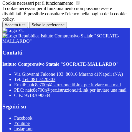
Cookie necessari per il funzionamento
I cookie necessari per il funzionamento non possono essere
disabilitati. È possibile consultare l'elenco nella pagina della cookie
policy.
Accetta tutti
Salva le preferenze
Istituto Comprensivo Statale "SOCRATE-
MALLARDO"
Contatti
Istituto Comprensivo Statale "SOCRATE-MALLARDO"
Via Giovanni Falcone 103, 80016 Marano di Napoli (NA)
Tel:
Tel. 081 7420303
Email:
naic8e700r@istruzione.it
Link per inviare una mail
PEC:
naic8e700r@pec.istruzione.it
Link per inviare una mail
C.F.: 95187090634
Seguici su
Facebook
Youtube
Instagram