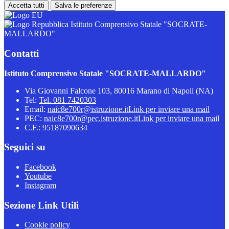
Accetta tutti
Salva le preferenze
Istituto Comprensivo Statale "SOCRATE-
MALLARDO"
Contatti
Istituto Comprensivo Statale "SOCRATE-MALLARDO"
Via Giovanni Falcone 103, 80016 Marano di Napoli (NA)
Tel:
Tel. 081 7420303
Email:
naic8e700r@istruzione.it
Link per inviare una mail
PEC:
naic8e700r@pec.istruzione.it
Link per inviare una mail
C.F.: 95187090634
Seguici su
Facebook
Youtube
Instagram
Sezione Link Utili
Cookie policy