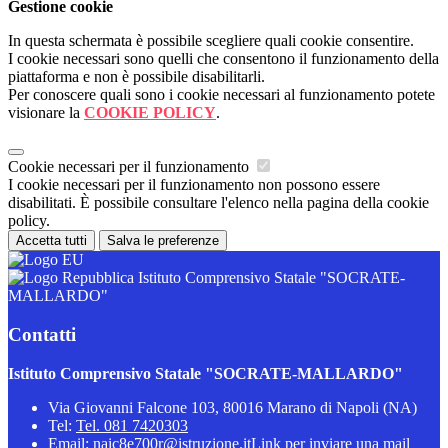
Gestione cookie
In questa schermata è possibile scegliere quali cookie consentire.
I cookie necessari sono quelli che consentono il funzionamento della
piattaforma e non è possibile disabilitarli.
Per conoscere quali sono i cookie necessari al funzionamento potete
visionare la
COOKIE POLICY
.
Cookie necessari per il funzionamento
I cookie necessari per il funzionamento non possono essere
disabilitati. È possibile consultare l'elenco nella pagina della cookie
policy.
Accetta tutti
Salva le preferenze
Istituto Comprensivo Statale "SOCRATE-
MALLARDO"
Contatti
Istituto Comprensivo Statale "SOCRATE-MALLARDO"
Via Giovanni Falcone 103, 80016 Marano di Napoli (NA)
Tel:
Tel. 081 7420303
Email:
naic8e700r@istruzione.it
Link per inviare una mail