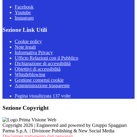
Facebook
Youtube
Instagram
Sezione Link Utili
Cookie policy
Note legali
Informativa Privacy
Ufficio Relazioni con il Pubblico
Dichiarazione di accessibilità
Obiettivi di accessibilità
Whistleblowing
Gestione consensi cookie
Amministrazione trasparente
Pagina visualizzata
137
volte
Sezione Copyright
Copyright 2026 | Engineered and powered by Gruppo Spaggiari
Parma S.p.A. | Divisione Publishing & New Social Media
Disclaimer trattamento dati personali