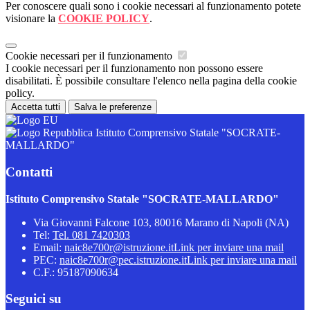
Per conoscere quali sono i cookie necessari al funzionamento potete
visionare la
COOKIE POLICY
.
Cookie necessari per il funzionamento
I cookie necessari per il funzionamento non possono essere
disabilitati. È possibile consultare l'elenco nella pagina della cookie
policy.
Accetta tutti
Salva le preferenze
Istituto Comprensivo Statale "SOCRATE-
MALLARDO"
Contatti
Istituto Comprensivo Statale "SOCRATE-MALLARDO"
Via Giovanni Falcone 103, 80016 Marano di Napoli (NA)
Tel:
Tel. 081 7420303
Email:
naic8e700r@istruzione.it
Link per inviare una mail
PEC:
naic8e700r@pec.istruzione.it
Link per inviare una mail
C.F.: 95187090634
Seguici su