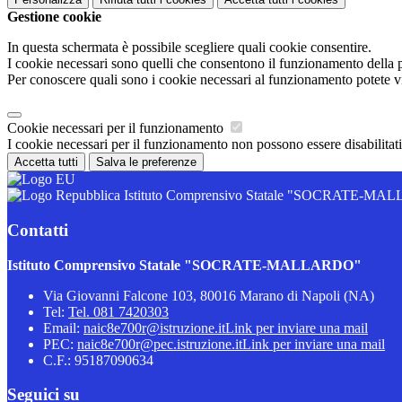
Gestione cookie
In questa schermata è possibile scegliere quali cookie consentire.
I cookie necessari sono quelli che consentono il funzionamento della pi
Per conoscere quali sono i cookie necessari al funzionamento potete v
Cookie necessari per il funzionamento
I cookie necessari per il funzionamento non possono essere disabilitati.
Accetta tutti
Salva le preferenze
Istituto Comprensivo Statale "SOCRATE-M
Contatti
Istituto Comprensivo Statale "SOCRATE-MALLARDO"
Via Giovanni Falcone 103, 80016 Marano di Napoli (NA)
Tel:
Tel. 081 7420303
Email:
naic8e700r@istruzione.it
Link per inviare una mail
PEC:
naic8e700r@pec.istruzione.it
Link per inviare una mail
C.F.: 95187090634
Seguici su