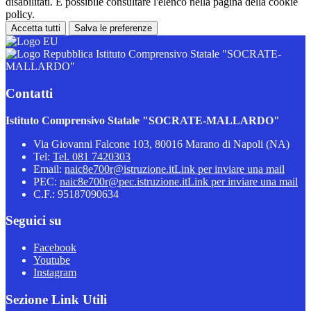
disabilitati. È possibile consultare l'elenco nella pagina della cookie
policy.
Accetta tutti
Salva le preferenze
Istituto Comprensivo Statale "SOCRATE-
MALLARDO"
Contatti
Istituto Comprensivo Statale "SOCRATE-MALLARDO"
Via Giovanni Falcone 103, 80016 Marano di Napoli (NA)
Tel:
Tel. 081 7420303
Email:
naic8e700r@istruzione.it
Link per inviare una mail
PEC:
naic8e700r@pec.istruzione.it
Link per inviare una mail
C.F.: 95187090634
Seguici su
Facebook
Youtube
Instagram
Sezione Link Utili