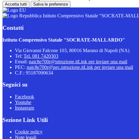
Accetta tutti
Salva le preferenze
Istituto Comprensivo Statale "SOCRATE-M
Contatti
Istituto Comprensivo Statale "SOCRATE-MALLARDO"
Via Giovanni Falcone 103, 80016 Marano di Napoli (NA)
Tel:
Tel. 081 7420303
Email:
naic8e700r@istruzione.it
Link per inviare una mail
PEC:
naic8e700r@pec.istruzione.it
Link per inviare una mail
C.F.: 95187090634
Seguici su
Facebook
Youtube
Instagram
Sezione Link Utili
Cookie policy
Note legali