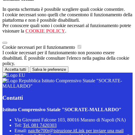
In questa schermata è possibile scegliere quali cookie consentire.
I cookie necessari sono quelli che consentono il funzionamento della
piattaforma e non è possibile disabilitarli.
Per conoscere quali sono i cookie necessari al funzionamento potete
visionare la
COOKIE POLICY
.
Cookie necessari per il funzionamento
I cookie necessari per il funzionamento non possono essere
disabilitati. È possibile consultare l'elenco nella pagina della cookie
policy.
Accetta tutti
Salva le preferenze
Istituto Comprensivo Statale "SOCRATE-
MALLARDO"
Contatti
Istituto Comprensivo Statale "SOCRATE-MALLARDO"
Via Giovanni Falcone 103, 80016 Marano di Napoli (NA)
Tel:
Tel. 081 7420303
Email:
naic8e700r@istruzione.it
Link per inviare una mail